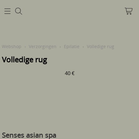
Home
Webshop
›
Verzorgingen
›
Epilatie
›
Volledige rug
Volledige rug
Mijn account
40 €
Pre infectie info
Info
Contact
Senses asian spa