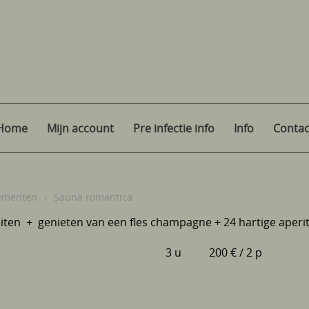
Home
Mijn account
Pre infectie info
Info
Contac
ementen
›
Sauna romantica
teiten + genieten van een fles champagne + 24 hartige aperiti
3 u 200 € / 2 p