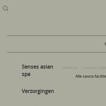
Senses asian
Webshop
›
Sauna arrang
spa
Alle sauna facili
Verzorgingen