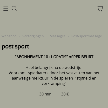
Home
Webshop
›
Verzorgingen
›
Massages
›
Post-sportmassage
post sport
Mijn account
“ABONNEMENT 10+1 GRATIS” of PER BEURT
Pre infectie info
Heel belangrijk na de wedstrijd!
Info
Voorkomt spierkaters door het vastzetten van het
aanwezige melkzuur in de spieren “stijfheid en
Contact
verkramping”
30 min 30 €