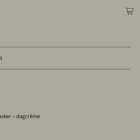
t
asker – dagcrème