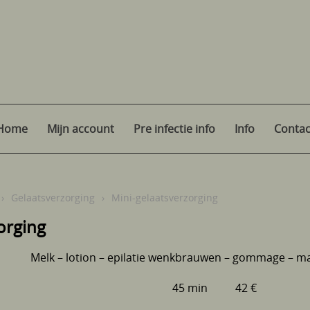
Home
Mijn account
Pre infectie info
Info
Contac
›
Gelaatsverzorging
›
Mini-gelaatsverzorging
orging
Melk – lotion – epilatie wenkbrauwen – gommage – m
45 min 42 €