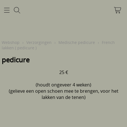
Home
Webshop
›
Verzorgingen
›
Medische pedicure
›
French
lakken ( pedicure )
Mijn account
pedicure
Pre infectie info
25 €
Info
(houdt ongeveer 4 weken)
(gelieve een open schoen mee te brengen, voor het
lakken van de tenen)
Contact