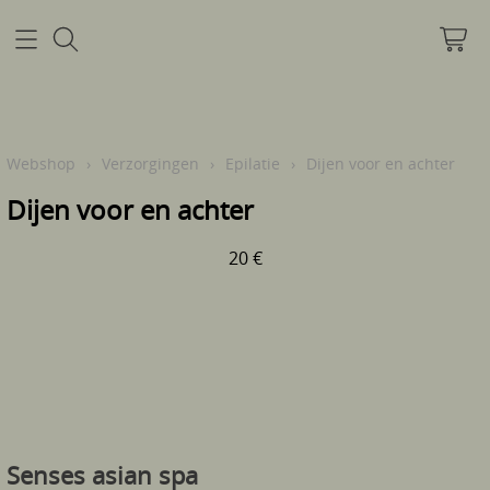
Home
Webshop
›
Verzorgingen
›
Epilatie
›
Dijen voor en achter
Dijen voor en achter
Mijn account
20 €
Pre infectie info
Info
Contact
Senses asian spa